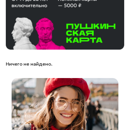
Дубна
Егорьевск
Жуковский
Ивантеевка
Кашира
Королев
Котельники
Ничего не найдено.
Красноармейск
Красногорск
Лобня
Лосино-Петровский
Луховицы
Можайск
Мытищи
Наро-Фоминск