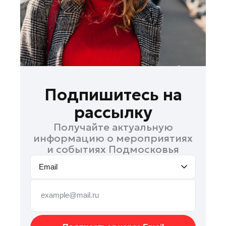
Орехово-Зуево
Павловский Посад
Подольск
Пушкино
Раменское
Реутов
Подпишитесь на
Рошаль
рассылку
Солнечногорск
Получайте актуальную
Талдом
информацию о мероприятиях
Фрязино
и событиях Подмосковья
Химки
Email
Черноголовка
Шатура
Шаховская
Электрогорск