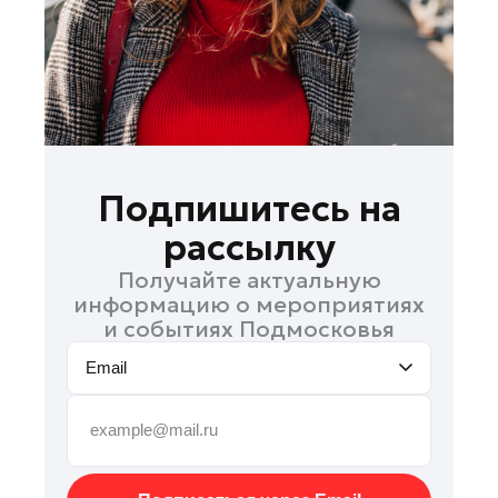
Мытищи
Наро-Фоминск
Орехово-Зуево
Павловский Посад
Подольск
Пушкино
Подпишитесь на
Раменское
рассылку
Рошаль
Получайте актуальную
Талдом
информацию о мероприятиях
Фрязино
и событиях Подмосковья
Химки
Email
Черноголовка
Шаховская
Электрогорск
Электросталь