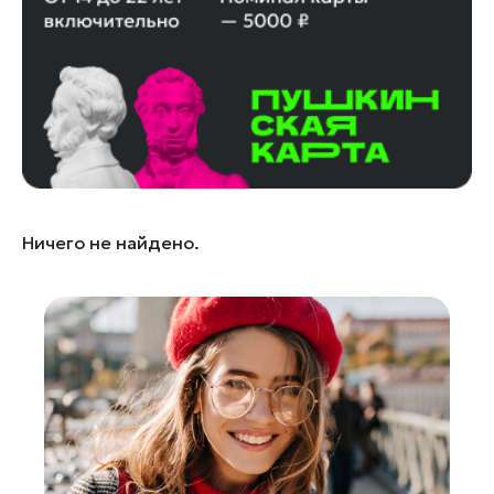
Егорьевск
Жуковский
Зарайск
Ивантеевка
Кашира
Коломна
Королев
Ничего не найдено.
Котельники
Красноармейск
Красногорск
Ленинский округ
Лобня
Лосино-Петровский
Луховицы
Можайск