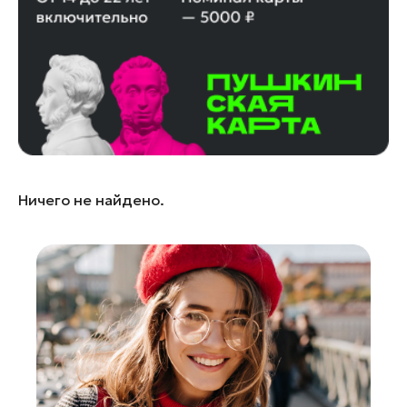
Королев
Котельники
Красноармейск
Красногорск
Ленинский округ
Лобня
Лосино-Петровский
Ничего не найдено.
Луховицы
Лыткарино
Люберцы
Можайск
Мытищи
Наро-Фоминск
Орехово-Зуево
Павловский Посад