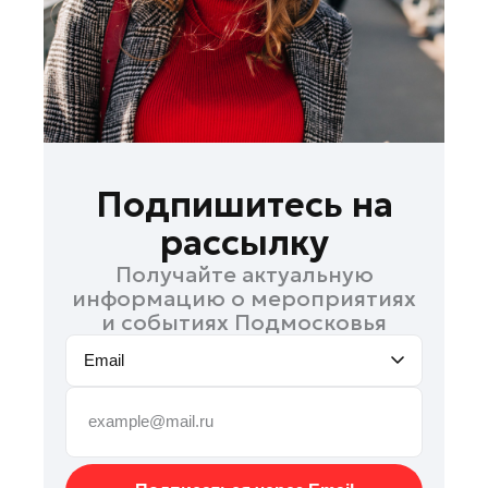
Подольск
Пушкино
Раменское
Реутов
Рошаль
Руза
Подпишитесь на
Солнечногорск
рассылку
Ступино
Получайте актуальную
Талдом
информацию о мероприятиях
Фрязино
и событиях Подмосковья
Химки
Email
Черноголовка
Шатура
Шаховская
Электрогорск