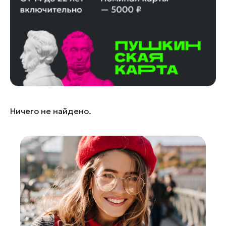
Королев
Котельники
Красноармейск
Красногорск
Ленинский округ
Лобня
Лосино-Петровский
Ничего не найдено.
Луховицы
Лыткарино
Люберцы
Можайск
Мытищи
Наро-Фоминск
Орехово-Зуево
Павловский Посад