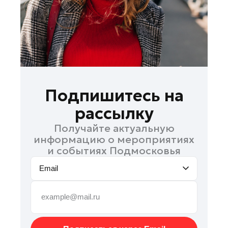
Подольск
Пушкино
Раменское
Реутов
Рошаль
Руза
Подпишитесь на
Солнечногорск
рассылку
Ступино
Получайте актуальную
Талдом
информацию о мероприятиях
Фрязино
и событиях Подмосковья
Химки
Email
Черноголовка
Шатура
Шаховская
Электрогорск