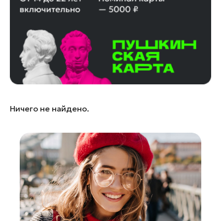
Королев
Котельники
Красноармейск
Красногорск
Ленинский округ
Лобня
Лосино-Петровский
Ничего не найдено.
Луховицы
Лыткарино
Люберцы
Можайск
Мытищи
Наро-Фоминск
Орехово-Зуево
Павловский Посад