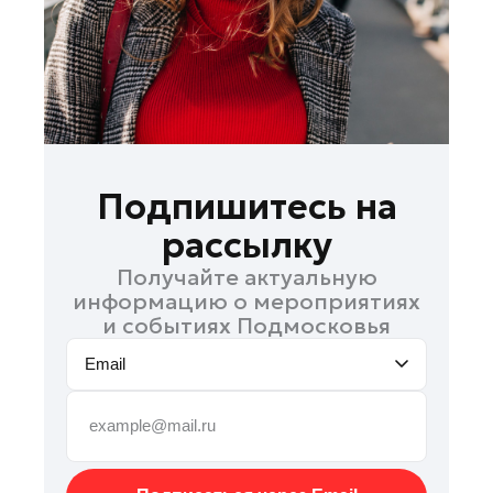
Подольск
Пушкино
Раменское
Реутов
Рошаль
Руза
Подпишитесь на
Солнечногорск
рассылку
Ступино
Получайте актуальную
Талдом
информацию о мероприятиях
Фрязино
и событиях Подмосковья
Химки
Email
Черноголовка
Шатура
Шаховская
Электрогорск