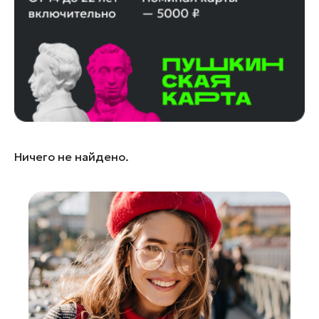
Королев
Котельники
Красноармейск
Красногорск
Ленинский округ
Лобня
Лосино-Петровский
Ничего не найдено.
Луховицы
Лыткарино
Люберцы
Можайск
Мытищи
Наро-Фоминск
Орехово-Зуево
Павловский Посад