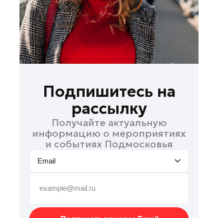
Подольск
Пушкино
Раменское
Реутов
Рошаль
Руза
Подпишитесь на
Солнечногорск
рассылку
Ступино
Получайте актуальную
Талдом
информацию о мероприятиях
Фрязино
и событиях Подмосковья
Химки
Email
Черноголовка
Шатура
Шаховская
Электрогорск