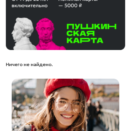
Королев
Котельники
Красноармейск
Красногорск
Ленинский округ
Лобня
Лосино-Петровский
Ничего не найдено.
Луховицы
Лыткарино
Люберцы
Можайск
Мытищи
Наро-Фоминск
Орехово-Зуево
Павловский Посад