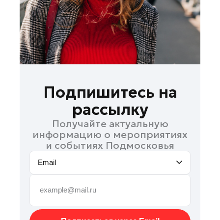
Подольск
Пушкино
Раменское
Реутов
Рошаль
Руза
Подпишитесь на
Солнечногорск
рассылку
Ступино
Получайте актуальную
Талдом
информацию о мероприятиях
Фрязино
и событиях Подмосковья
Химки
Email
Черноголовка
Шатура
Шаховская
Электрогорск