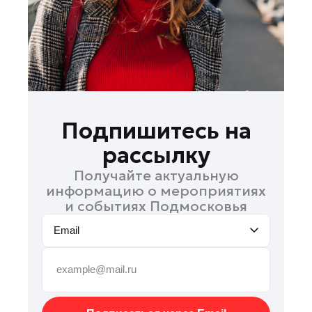
Подольск
Пушкино
Раменское
Реутов
Рошаль
Руза
Подпишитесь на
Солнечногорск
рассылку
Ступино
Получайте актуальную
Талдом
информацию о мероприятиях
Фрязино
и событиях Подмосковья
Химки
Email
Черноголовка
Шатура
Шаховская
Электрогорск