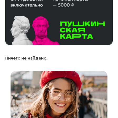
Королев
Котельники
Красноармейск
Красногорск
Ленинский округ
Лобня
Лосино-Петровский
Ничего не найдено.
Луховицы
Лыткарино
Люберцы
Можайск
Мытищи
Наро-Фоминск
Орехово-Зуево
Павловский Посад