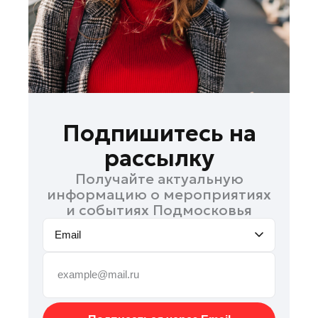
Павловский Посад
Подольск
Пушкино
Раменское
Реутов
Рошаль
Подпишитесь на
Руза
рассылку
Солнечногорск
Получайте актуальную
Ступино
информацию о мероприятиях
Талдом
и событиях Подмосковья
Фрязино
Email
Черноголовка
Шатура
Шаховская
Электрогорск