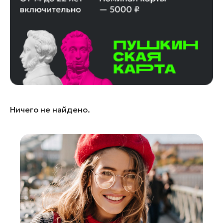
Кашира
Королев
Котельники
Красноармейск
Красногорск
Ленинский округ
Лобня
Ничего не найдено.
Лосино-Петровский
Луховицы
Лыткарино
Люберцы
Можайск
Мытищи
Наро-Фоминск
Орехово-Зуево