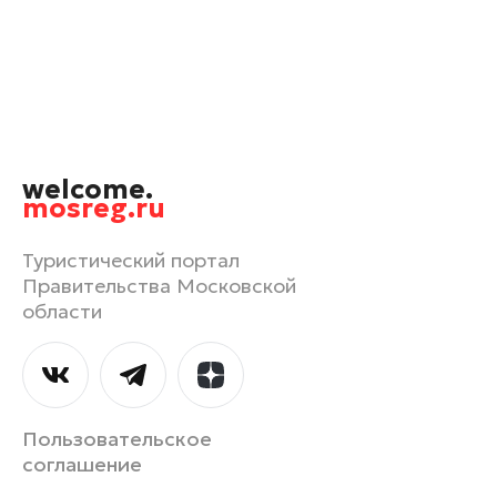
Кашира
Королев
Котельники
Красноармейск
Красногорск
welcome.
Лобня
mosreg.ru
Лосино-Петровский
Можайск
Туристический портал
Правительства Московской
Мытищи
области
Наро-Фоминск
Павловский Посад
Подольск
Пушкино
Пользовательское
Раменское
соглашение
Рошаль