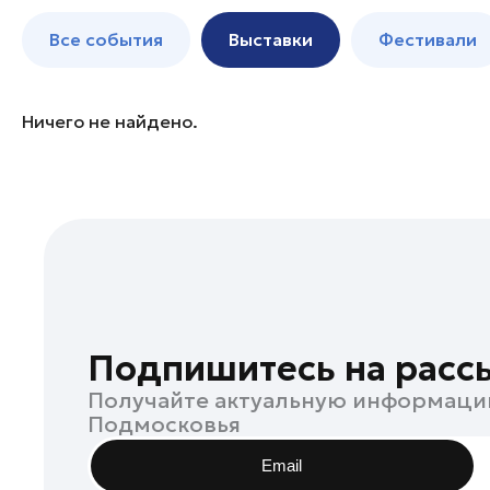
Зарайск
до 250 к
Все события
Выставки
Фестивали
Истра
Клин
Коломна
Ничего не найдено.
Ленинский округ
Луховицы
Лыткарино
Люберцы
Одинцово
Орехово-Зуево
Реутов
Подпишитесь на расс
Руза
Получайте актуальную информаци
Сергиев Посад
Подмосковья
Серпухов
Email
Солнечногорск