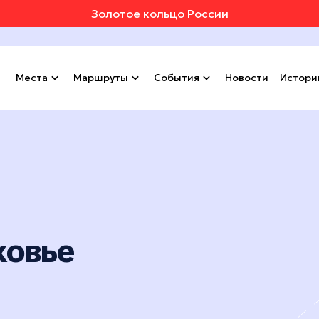
Золотое кольцо России
Места
Маршруты
События
Новости
Истори
ковье