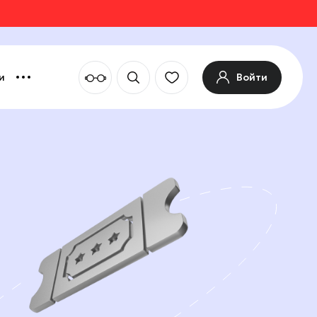
Войти
и