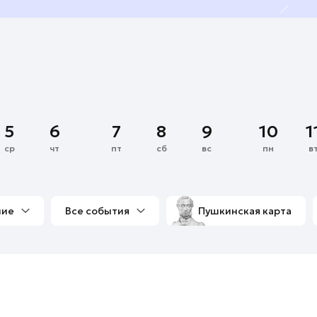
5
6
7
8
9
10
1
ср
чт
пт
сб
вс
пн
в
ние
Все события
Пушкинская карта
со мной
Выставки
Фестивали
Концерты
м
Экскурсии