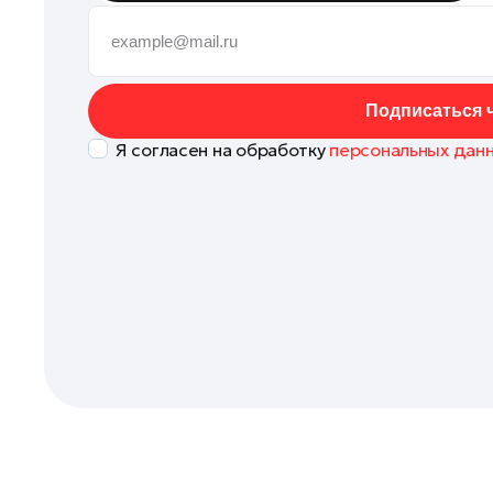
Ступино
Чехов
Щелково
Подписаться ч
Электросталь
Я согласен на обработку
персональных дан
Балашиха
Богородский округ
Богородский округ
Бронницы
Волоколамск
Воскресенск
Дзержинский
Долгопрудный
Дубна
Жуковский
Ивантеевка