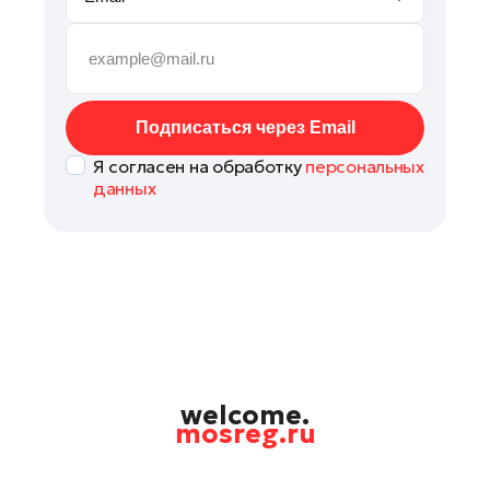
Наро-Фоминск
Орехово-Зуево
Павловский Посад
Подольск
Подписаться через Email
Пушкино
Я согласен на обработку
персональных
Раменское
данных
Рошаль
Талдом
Фрязино
Химки
Черноголовка
Шатура
Шаховская
welcome.
mosreg.ru
Щелково
Электрогорск