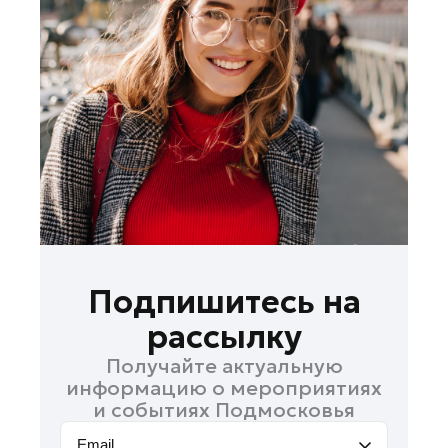
Домодедово
Дубна
Жуковский
Зарайск
Ивантеевка
Кашира
Королев
Котельники
Красноармейск
Красногорск
Подпишитесь на
Лобня
рассылку
Лосино-Петровский
Получайте актуальную
Луховицы
информацию о мероприятиях
Можайск
и событиях Подмосковья
Мытищи
Email