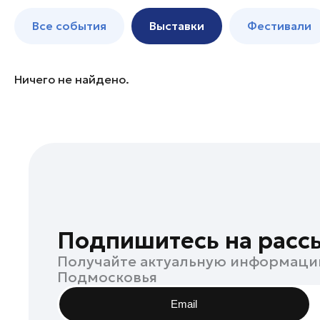
Клин
до 250 к
Все события
Выставки
Фестивали
Коломна
Ленинский округ
Лыткарино
Ничего не найдено.
Люберцы
Одинцово
Реутов
Руза
Сергиев Посад
Серпухов
Солнечногорск
Подпишитесь на расс
Ступино
Получайте актуальную информаци
Чехов
Подмосковья
Щелково
Email
Электросталь