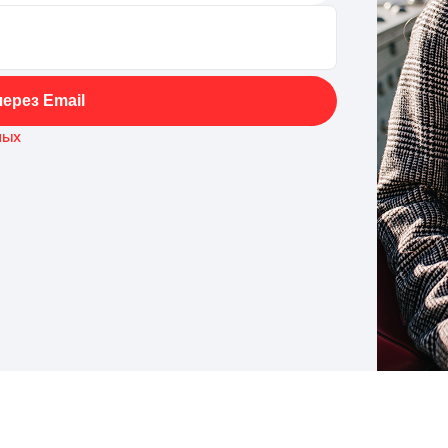
ерез Email
ных