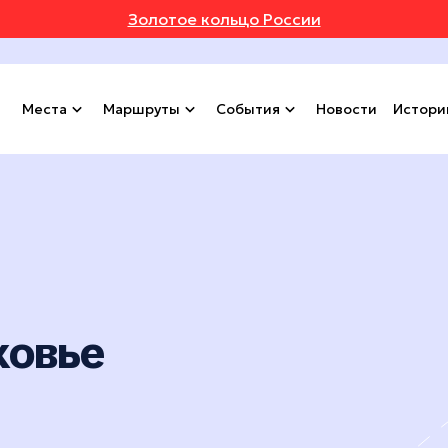
Золотое кольцо России
Места
Маршруты
События
Новости
Истори
ковье