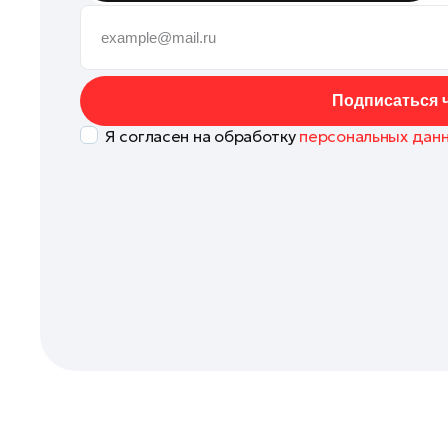
Балашиха
Богородский округ
Богородский округ
Подписаться ч
Бронницы
Я согласен на обработку
персональных дан
Волоколамск
Воскресенск
Дзержинский
Долгопрудный
Домодедово
Дубна
Жуковский
Зарайск
Ивантеевка
Кашира
Королев