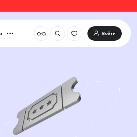
Войти
и