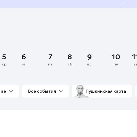
5
6
7
8
9
10
1
ср
чт
пт
сб
вс
пн
в
ние
Все события
Пушкинская карта
со мной
Выставки
Фестивали
Концерты
м
Экскурсии