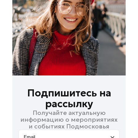
Королев
Котельники
Красноармейск
Красногорск
Ленинский округ
Лобня
Лосино-Петровский
Луховицы
Лыткарино
Люберцы
Подпишитесь на
Можайск
рассылку
Мытищи
Получайте актуальную
Наро-Фоминск
информацию о мероприятиях
Орехово-Зуево
и событиях Подмосковья
Павловский Посад
Email