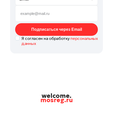
Подольск
Пушкино
Раменское
Реутов
Подписаться через Email
Рошаль
Я согласен на обработку
персональных
Руза
данных
Солнечногорск
Ступино
Талдом
Фрязино
Химки
Черноголовка
Шатура
welcome.
mosreg.ru
Шаховская
Электрогорск