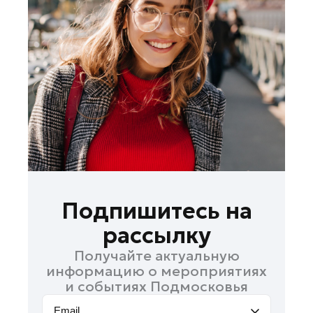
Королев
Котельники
Красноармейск
Красногорск
Ленинский округ
Лобня
Лосино-Петровский
Луховицы
Лыткарино
Люберцы
Подпишитесь на
Можайск
рассылку
Мытищи
Получайте актуальную
Наро-Фоминск
информацию о мероприятиях
Орехово-Зуево
и событиях Подмосковья
Павловский Посад
Email