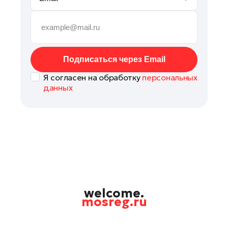
Подольск
Пушкино
Раменское
Реутов
Подписаться через Email
Рошаль
Я согласен на обработку
персональных
Руза
данных
Солнечногорск
Ступино
Талдом
Фрязино
Химки
Черноголовка
Шатура
welcome.
mosreg.ru
Шаховская
Электрогорск