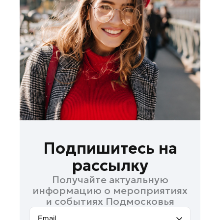
Кашира
Королев
Котельники
Красноармейск
Красногорск
Ленинский округ
Лобня
Лосино-Петровский
Луховицы
Лыткарино
Подпишитесь на
Люберцы
рассылку
Можайск
Получайте актуальную
Мытищи
информацию о мероприятиях
Наро-Фоминск
и событиях Подмосковья
Орехово-Зуево
Email