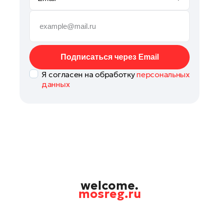
Павловский Посад
Подольск
Пушкино
Раменское
Подписаться через Email
Реутов
Я согласен на обработку
персональных
Рошаль
данных
Руза
Солнечногорск
Ступино
Талдом
Фрязино
Черноголовка
Шатура
welcome.
mosreg.ru
Шаховская
Электрогорск