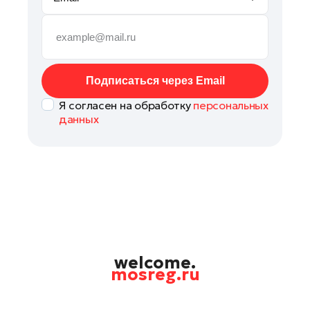
Павловский Посад
Подольск
Пушкино
Раменское
Подписаться через Email
Реутов
Я согласен на обработку
персональных
Рошаль
данных
Руза
Солнечногорск
Ступино
Талдом
Фрязино
Черноголовка
Шатура
welcome.
mosreg.ru
Шаховская
Электрогорск