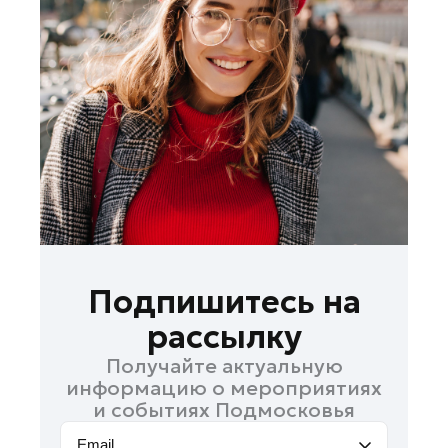
Истра
Кашира
Королев
Красноармейск
Красногорск
Ленинский округ
Лобня
Лосино-Петровский
Луховицы
Лыткарино
Подпишитесь на
Люберцы
рассылку
Можайск
Получайте актуальную
Мытищи
информацию о мероприятиях
Наро-Фоминск
и событиях Подмосковья
Орехово-Зуево
Email