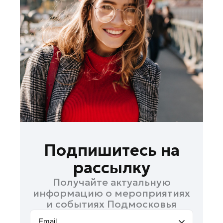
Зарайск
Ивантеевка
Истра
Кашира
Королев
Красноармейск
Красногорск
Ленинский округ
Лобня
Лосино-Петровский
Подпишитесь на
Луховицы
рассылку
Лыткарино
Получайте актуальную
Люберцы
информацию о мероприятиях
Можайск
и событиях Подмосковья
Мытищи
Email