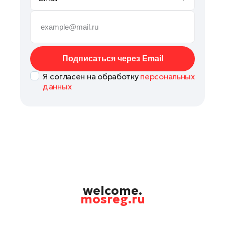
Наро-Фоминск
Павловский Посад
Подольск
Пушкино
Подписаться через Email
Раменское
Я согласен на обработку
персональных
Рошаль
данных
Руза
Солнечногорск
Ступино
Талдом
Фрязино
Черноголовка
Шатура
welcome.
mosreg.ru
Шаховская
Электрогорск