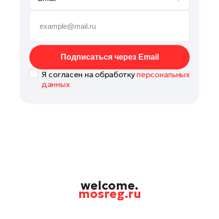
Наро-Фоминск
Павловский Посад
Подольск
Пушкино
Подписаться через Email
Раменское
Я согласен на обработку
персональных
Рошаль
данных
Руза
Солнечногорск
Ступино
Талдом
Фрязино
Черноголовка
Шатура
welcome.
mosreg.ru
Шаховская
Электрогорск