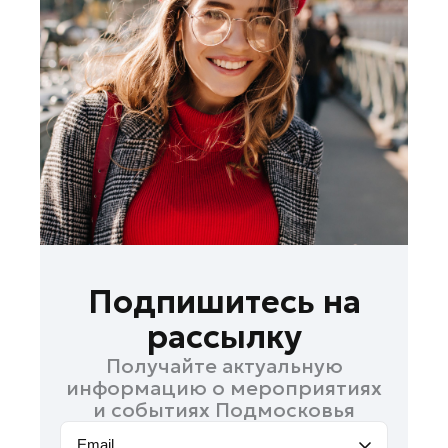
Зарайск
Ивантеевка
Истра
Кашира
Королев
Красноармейск
Красногорск
Ленинский округ
Лобня
Лосино-Петровский
Подпишитесь на
Луховицы
рассылку
Лыткарино
Получайте актуальную
Люберцы
информацию о мероприятиях
Можайск
и событиях Подмосковья
Мытищи
Email