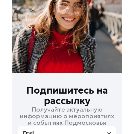
Зарайск
Ивантеевка
Истра
Кашира
Королев
Красноармейск
Красногорск
Ленинский округ
Лобня
Лосино-Петровский
Подпишитесь на
Луховицы
рассылку
Лыткарино
Получайте актуальную
Люберцы
информацию о мероприятиях
Можайск
и событиях Подмосковья
Мытищи
Email