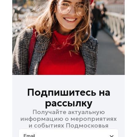
Лобня
Лосино-Петровский
Луховицы
Лыткарино
Люберцы
Можайск
Мытищи
Наро-Фоминск
Одинцово
Орехово-Зуево
Подпишитесь на
Павловский Посад
рассылку
Подольск
Получайте актуальную
Пушкино
информацию о мероприятиях
Раменское
и событиях Подмосковья
Реутов
Email