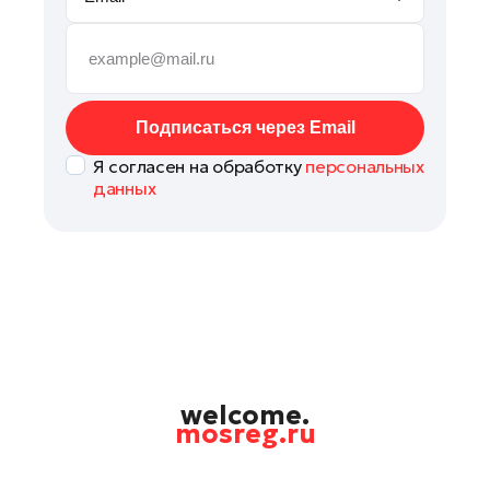
Рошаль
Руза
Сергиев Посад
Серпухов
Подписаться через Email
Солнечногорск
Я согласен на обработку
персональных
Ступино
данных
Талдом
Фрязино
Химки
Черноголовка
Чехов
Шатура
Шаховская
welcome.
mosreg.ru
Электрогорск
Электросталь