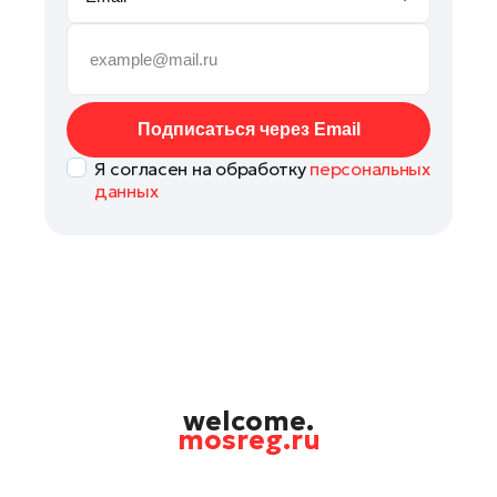
Мытищи
Наро-Фоминск
Орехово-Зуево
Подольск
Подписаться через Email
Пушкино
Я согласен на обработку
персональных
Раменское
данных
Реутов
Рошаль
Талдом
Фрязино
Химки
Черноголовка
Шатура
welcome.
mosreg.ru
Шаховская
Электрогорск