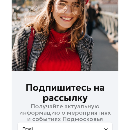
Долгопрудный
Домодедово
Дубна
Жуковский
Зарайск
Ивантеевка
Кашира
Королев
Котельники
Красноармейск
Подпишитесь на
Красногорск
рассылку
Лобня
Получайте актуальную
Лосино-Петровский
информацию о мероприятиях
Луховицы
и событиях Подмосковья
Можайск
Email