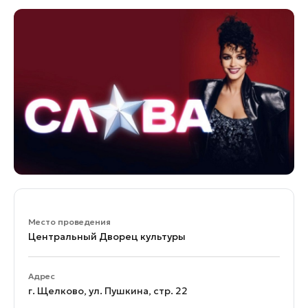
Банные комплексы
Спецпроекты
Горнолыжные клубы
Инвестиционный портал
Золотое кольцо России
Федоскинская фабрика
Пикник в Подмосковье
Войти
Инвесторам
Особо охраняемые
природные территории
Место проведения
Центральный Дворец культуры
Адрес
г. Щелково, ул. Пушкина, стр. 22