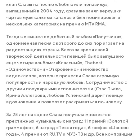
клип Славы на песню «Люблю или ненавижу»,
выпущенный в 2004 году, сразу же занял верхушки
чартов музыкальных каналов и был номинирован в
нескольких категориях на премию MTV RMA.
Тогда же вышел ее дебютный альбом «Попутчица»,
одноименная песня с которого до сих пор играет на
радиостанциях страны. Всего за время своей
творческой деятельности певицей было выпущено
еще четыре альбома: «Классный», Thebest,
«Одиночество» и «Откровенно» и множество
видеоклипов, которые принесли Славе огромную
популярность и народную любовь. Сотрудничество с
другими популярными исполнителями (Стас Пьеха,
Ирина Аллегрова, Любовь Успенская) дарит певице
вдохновение и позволяет раскрываться по-новому.
За 25 лет на сцене Слава получила множество
престижных музыкальных наград: 11 премий «Золотой
граммофон», 6 наград «Песня года», 6 грифов «Шансон
года», 4 премии от RU.TV и МУЗ-ТВ и др. Все композиция