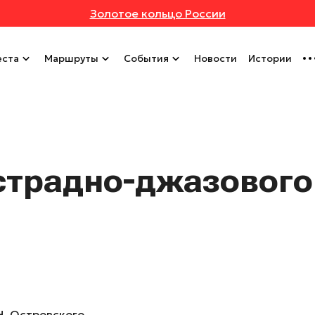
Золотое кольцо России
ста
Маршруты
События
Новости
Истории
страдно-джазового
Н. Островского