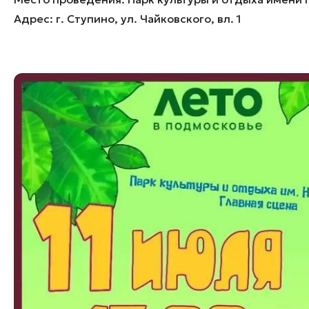
Банные комплексы
Спецпроекты
Адрес:
г. Ступино, ул. Чайковского, вл. 1
Горнолыжные клубы
Инвестиционный портал
Золотое кольцо России
Федоскинская фабрика
Пикник в Подмосковье
Войти
Инвесторам
Особо охраняемые
природные территории