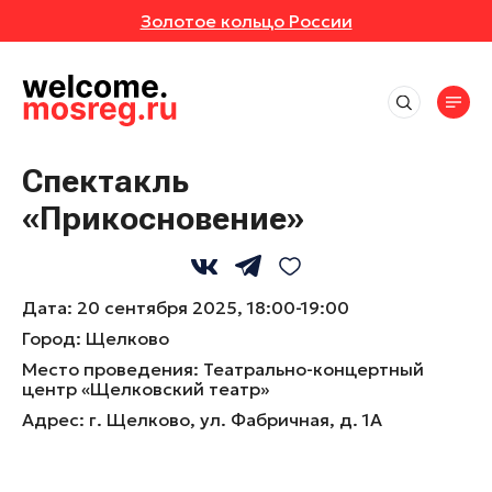
Золотое кольцо России
СОБЫТИЯ
РУТЫ
Места
АВКИ
АННОЕ
Впечатления
Маршруты
Спектакль
Отели
ИВАЛИ
ОТЗЫВЫ
«Прикосновение»
Экскурсионные маршруты
События
Рестораны
Спортивные маршруты
Активный отдых
ЕРТЫ
МЕСТА
Все события
Истории
Гастротуризм
Культура и искусство
Выставки
Дата:
20 сентября 2025, 18:00-19:00
Народные художественные промыслы
УРСИИ
РОЙКИ ПРОФИЛЯ
Природа и животные
Новости
Фестивали
Город:
Щелково
Детские маршруты
Отдохнуть и выспаться
Концерты
ЕР-КЛАССЫ
Место проведения:
Театрально-концертный
Музеи
Москва + Подмосковье: два ритма
Рыбалка
центр «Щелковский театр»
идеального путешествия
Экскурсии
Фермы
Адрес:
г. Щелково, ул. Фабричная, д. 1А
ТАКЛИ
Гиды
Автомобильные маршруты
Мастер-классы
Глэмпинги
Спектакли
Туроператоры
Парки