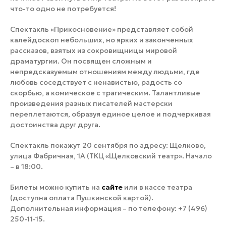
что-то одно не потребуется!
Спектакль «Прикосновение» представляет собой
калейдоскоп небольших, но ярких и законченных
рассказов, взятых из сокровищницы мировой
драматургии. Он посвящен сложным и
непредсказуемым отношениям между людьми, где
любовь соседствует с ненавистью, радость со
скорбью, а комическое с трагическим. Талантливые
произведения разных писателей мастерски
переплетаются, образуя единое целое и подчеркивая
достоинства друг друга.
Спектакль покажут 20 сентября по адресу: Щелково,
улица Фабричная, 1А (ТКЦ «Щелковский театр». Начало
– в 18:00.
Билеты можно купить на
сайте
или в кассе театра
(доступна оплата Пушкинской картой).
Дополнительная информация – по телефону: +7 (496)
250-11-15.