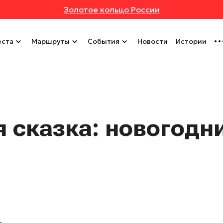
Золотое кольцо России
ста
Маршруты
События
Новости
Истории
 сказка: новогодн
»