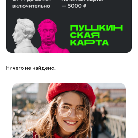
Истра
Кашира
Королев
Котельники
Красноармейск
Красногорск
Ленинский округ
Ничего не найдено.
Лобня
Лосино-Петровский
Луховицы
Лыткарино
Можайск
Мытищи
Наро-Фоминск
Павловский Посад