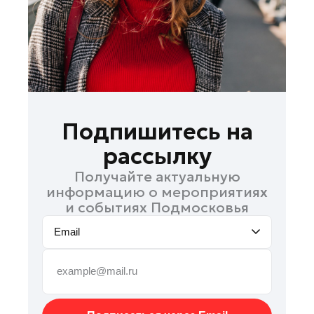
Подольск
Пушкино
Раменское
Реутов
Рошаль
Руза
Подпишитесь на
Солнечногорск
рассылку
Талдом
Получайте актуальную
Фрязино
информацию о мероприятиях
Химки
и событиях Подмосковья
Черноголовка
Email
Шатура
Шаховская
Электрогорск
Электросталь