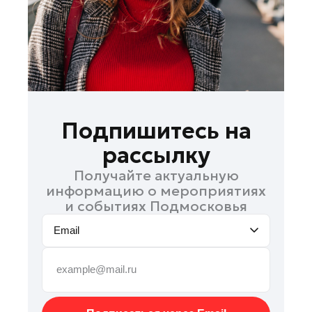
Павловский Посад
Подольск
Пушкино
Раменское
Реутов
Рошаль
Подпишитесь на
Руза
рассылку
Солнечногорск
Получайте актуальную
Ступино
информацию о мероприятиях
Талдом
и событиях Подмосковья
Фрязино
Email
Черноголовка
Шатура
Шаховская
Электрогорск