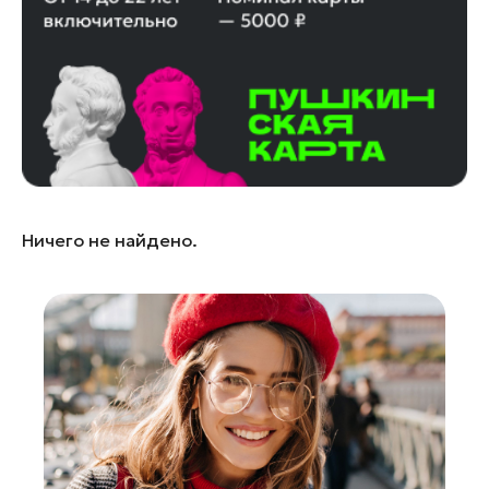
Истра
Кашира
Королев
Красноармейск
Красногорск
Ленинский округ
Лобня
Ничего не найдено.
Лосино-Петровский
Луховицы
Лыткарино
Люберцы
Можайск
Мытищи
Наро-Фоминск
Орехово-Зуево