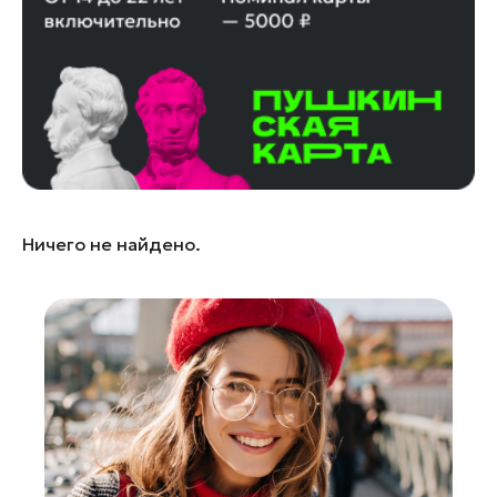
Зарайск
Ивантеевка
Истра
Кашира
Королев
Красноармейск
Красногорск
Ничего не найдено.
Ленинский округ
Лобня
Лосино-Петровский
Луховицы
Лыткарино
Люберцы
Можайск
Мытищи