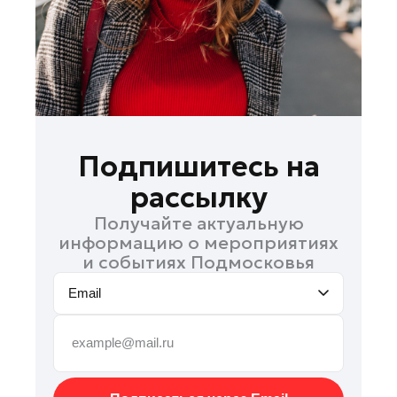
Наро-Фоминск
Павловский Посад
Подольск
Пушкино
Раменское
Рошаль
Подпишитесь на
Руза
рассылку
Солнечногорск
Получайте актуальную
Ступино
информацию о мероприятиях
Талдом
и событиях Подмосковья
Фрязино
Email
Черноголовка
Шатура
Шаховская
Электрогорск