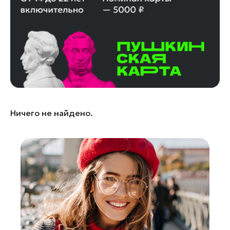
Зарайск
Ивантеевка
Истра
Кашира
Королев
Красноармейск
Красногорск
Ничего не найдено.
Ленинский округ
Лобня
Лосино-Петровский
Луховицы
Лыткарино
Люберцы
Можайск
Мытищи