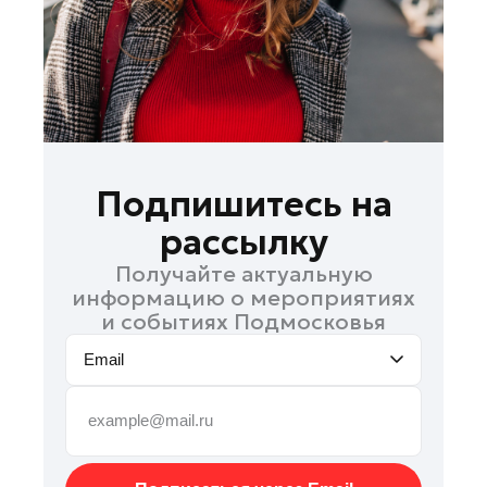
Наро-Фоминск
Павловский Посад
Подольск
Пушкино
Раменское
Рошаль
Подпишитесь на
Руза
рассылку
Солнечногорск
Получайте актуальную
Ступино
информацию о мероприятиях
Талдом
и событиях Подмосковья
Фрязино
Email
Черноголовка
Шатура
Шаховская
Электрогорск