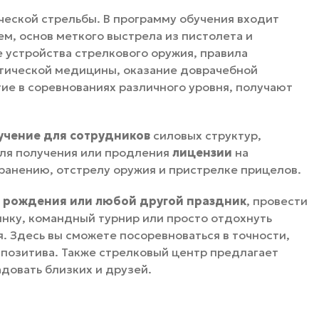
ической стрельбы. В программу обучения входит
м, основ меткого выстрела из пистолета и
е устройства стрелкового оружия, правила
актической медицины, оказание доврачебной
е в соревнованиях различного уровня, получают
учение для сотрудников
силовых структур,
 для получения или продления
лицензии
на
ранению, отстрелу оружия и пристрелке прицелов.
 рождения или любой другой праздник
, провести
нку, командный турнир или просто отдохнуть
. Здесь вы сможете посоревноваться в точности,
позитива. Также стрелковый центр предлагает
довать близких и друзей.