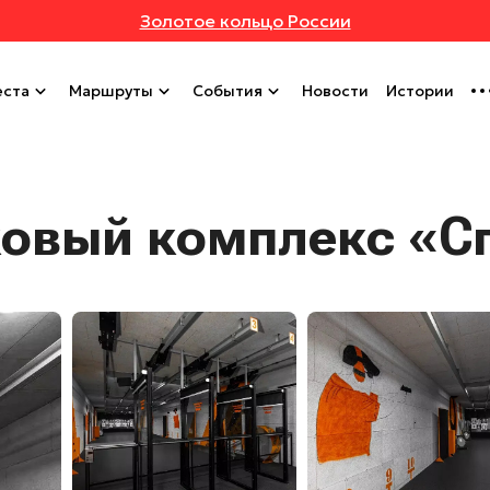
Золотое кольцо России
ста
Маршруты
События
Новости
Истории
ковый комплекс «С