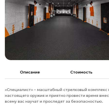
Банные комплексы
Спецпроекты
Горнолыжные клубы
Инвестиционный портал
Золотое кольцо России
Федоскинская фабрика
Пикник в Подмосковье
Войти
Инвесторам
Особо охраняемые
Описание
Cтоимость
природные территории
«Специалист» – масштабный стрелковый комплекс в
настоящего оружия и приятно провести время вме
всему вас научат и проследят за безопасностью.