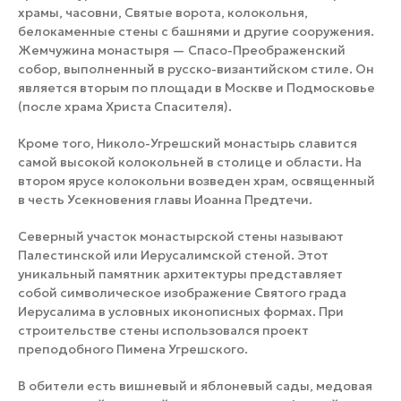
храмы, часовни, Святые ворота, колокольня,
белокаменные стены с башнями и другие сооружения.
Жемчужина монастыря — Спасо-Преображенский
собор, выполненный в русско-византийском стиле. Он
является вторым по площади в Москве и Подмосковье
(после храма Христа Спасителя).
Кроме того, Николо-Угрешский монастырь славится
самой высокой колокольней в столице и области. На
втором ярусе колокольни возведен храм, освященный
в честь Усекновения главы Иоанна Предтечи.
Северный участок монастырской стены называют
Палестинской или Иерусалимской стеной. Этот
уникальный памятник архитектуры представляет
собой символическое изображение Святого града
Иерусалима в условных иконописных формах. При
строительстве стены использовался проект
преподобного Пимена Угрешского.
В обители есть вишневый и яблоневый сады, медовая