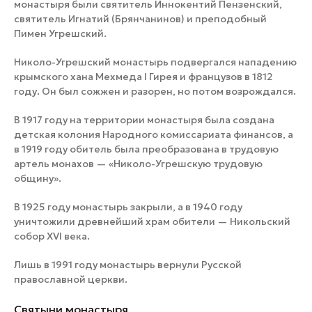
монастыря были святитель Иннокентий Пензенский,
святитель Игнатий (Брянчанинов) и преподобный
Пимен Угрешский.
Николо-Угрешский монастырь подвергался нападению
крымского хана Мехмеда I Гирея и французов в 1812
году. Он был сожжен и разорен, но потом возрождался.
В 1917 году на территории монастыря была создана
детская колония Народного комиссариата финансов, а
в 1919 году обитель была преобразована в трудовую
артель монахов — «Николо-Угрешскую трудовую
общину».
В 1925 году монастырь закрыли, а в 1940 году
уничтожили древнейший храм обители — Никольский
собор XVI века.
Лишь в 1991 году монастырь вернули Русской
православной церкви.
Святыни монастыря