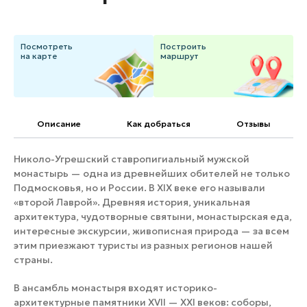
Банные комплексы
Спецпроекты
Горнолыжные клубы
Посмотреть
Построить
Инвестиционный портал
Золотое кольцо России
на карте
маршрут
Федоскинская фабрика
Пикник в Подмосковье
Описание
Как добраться
Отзывы
Войти
Николо-Угрешский ставропигиальный мужской
монастырь — одна из древнейших обителей не только
Инвесторам
Подмосковья, но и России. В XIX веке его называли
Особо охраняемые
«второй Лаврой». Древняя история, уникальная
природные территории
архитектура, чудотворные святыни, монастырская еда,
интересные экскурсии, живописная природа — за всем
этим приезжают туристы из разных регионов нашей
страны.
В ансамбль монастыря входят историко-
архитектурные памятники XVII — XXI веков: соборы,