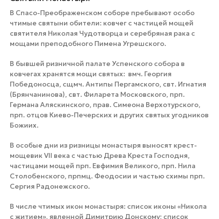
В Спасо-Преображенском соборе пребывают особо
чтимые святыни обители: ковчег с частицей мощей
святителя Николая Чудотворца и серебряная рака с
мощами преподобного Пимена Угрешского.
В бывшей ризничной палате Успенского собора в
ковчегах хранятся мощи святых: вмч. Георгия
Победоносца, сщмч. Антипы Пергамского, свт. Игнатия
(Брянчанинова), свт. Филарета Московского, прп.
Германа Аляскинского, прав. Симеона Верхотурского,
прп. отцов Киево-Печерских и других святых угодников
Божиих.
В особые дни из ризницы монастыря выносят крест-
мощевик VII века с частью Древа Креста Господня,
частицами мощей прп. Евфимия Великого, прп. Нила
Столобенского, прпмц. Феодосии и частью схимы прп.
Сергия Радонежского.
В числе чтимых икон монастыря: список иконы «Никола
с житием», явленной Димитрию Донскому; список