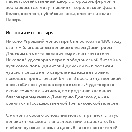
пасека, хозяйственный двор с огородом, фермой и
зоопарком, где живут павлины, королевский фазан,
белки, кролики, нубийские козы, оленята и ослик
Цезарь.
История монастыря
Николо-Угрешкий монастырь был основан в 1380 году
святым благоверным великим князем Димитрием
Донским на месте явления ему иконы святителя
Николая Чудотворца перед победоносной битвой на
Куликовом поле. Димитрий Донской был поражен
чудом, а сердце его озарила надежда на Божию
помощь в предстоящей битве. И воскликнул великий
князь: «Сия вся угреша сердце мое!». Чудотворная
икона «Никола с житием», по преданию явленная
благоверному князю Димитрию Донскому, ныне
хранится в Государственной Третьяковской галерее.
С момента своего основания монастырь имел статус
великокняжеского, а впоследствии и царского. Его
любили русские князья и цари. В числе настоятелей