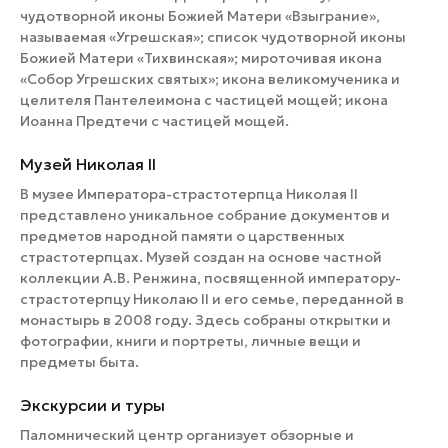
чудотворной иконы Божией Матери «Взыграние»,
называемая «Угрешская»; список чудотворной иконы
Божией Матери «Тихвинская»; мироточивая икона
«Собор Угрешских святых»; икона великомученика и
целителя Пантелеимона с частицей мощей; икона
Иоанна Предтечи с частицей мощей.
Музей Николая II
В музее Императора-страстотерпца Николая II
представлено уникальное собрание документов и
предметов народной памяти о царственных
страстотерпцах. Музей создан на основе частной
коллекции А.В. Ренжина, посвященной императору-
страстотерпцу Николаю II и его семье, переданной в
монастырь в 2008 году. Здесь собраны открытки и
фотографии, книги и портреты, личные вещи и
предметы быта.
Экскурсии и туры
Паломнический центр организует обзорные и