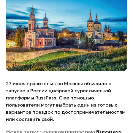
Банные комплексы
Спецпроекты
Горнолыжные клубы
Инвестиционный портал
Золотое кольцо России
Федоскинская фабрика
Пикник в Подмосковье
Войти
Инвесторам
27 июля правительство Москвы объявило о
Особо охраняемые
запуске в России цифровой туристической
природные территории
платформы RussPass. С ее помощью
пользователи могут выбрать один из готовых
вариантов поездок по достопримечательностям
или составить свой.
Новая туристическая платформа
R
usspass