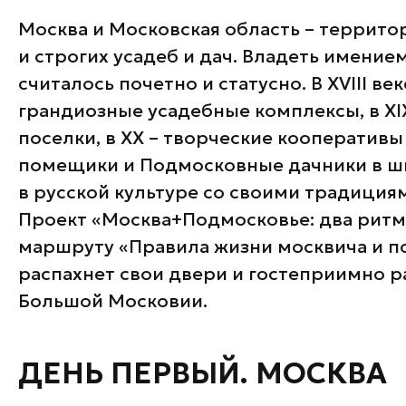
Банные комплексы
Спецпроекты
Москва и Московская область – террит
Горнолыжные клубы
и строгих усадеб и дач. Владеть имение
Инвестиционный портал
Золотое кольцо России
считалось почетно и статусно. В XVIII ве
Федоскинская фабрика
грандиозные усадебные комплексы, в XI
Пикник в Подмосковье
поселки, в XX – творческие кооперативы
помещики и Подмосковные дачники в ш
Войти
в русской культуре со своими традиция
Проект «Москва+Подмосковье: два ритм
Инвесторам
маршруту «Правила жизни москвича и п
Особо охраняемые
распахнет свои двери и гостеприимно р
природные территории
Большой Московии.
ДЕНЬ ПЕРВЫЙ. МОСКВА