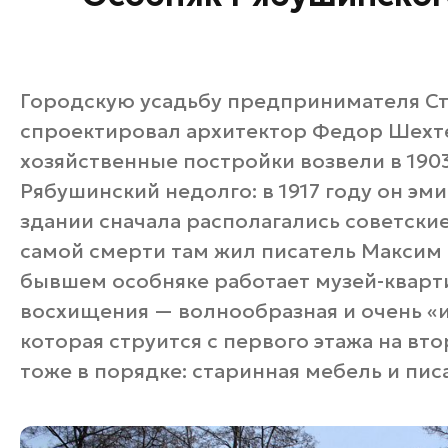
Городскую усадьбу предпринимателя С
спроектировал архитектор Федор Шехте
хозяйственные постройки возвели в 1903
Рябушинский недолго: в 1917 году он э
здании сначала располагались советские 
самой смерти там жил писатель Максим 
бывшем особняке работает музей-кварт
восхищения — волнообразная и очень «и
которая струится с первого этажа на вт
тоже в порядке: старинная мебель и пи