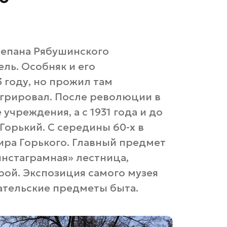
тепана Рябушинского
ль. Особняк и его
 году, но прожил там
мигрировал. После революции в
учреждения, а с 1931 года и до
Горький. С середины 60-х в
ира Горького. Главный предмет
нстаграмная» лестница,
орой. Экспозиция самого музея
сательские предметы быта.