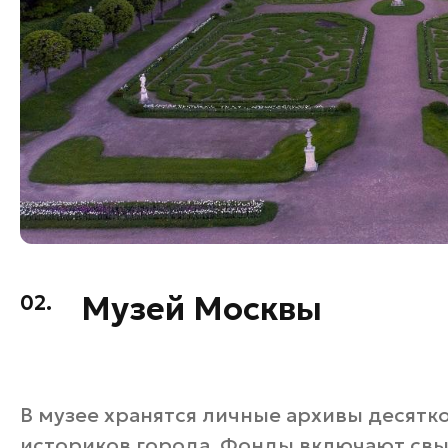
Музей Москвы
02.
В музее хранятся личные архивы десят
историков города. Фонды включают св