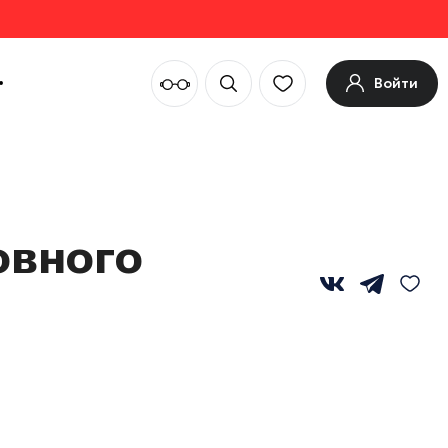
Войти
овного