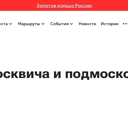
Золотое кольцо России
ста
Маршруты
События
Новости
Истории
осквича и подмоск