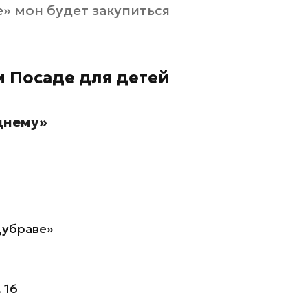
е» мон будет закупиться
м Посаде для детей
днему»
Дубраве»
 16