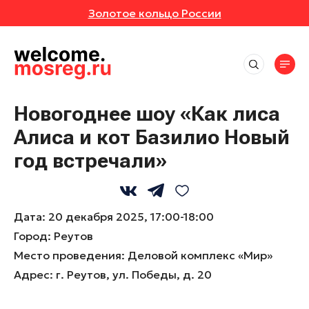
Золотое кольцо России
СОБЫТИЯ
РУТЫ
Места
АВКИ
АННОЕ
Впечатления
Маршруты
Новогоднее шоу «Как лиса
Отели
ИВАЛИ
ОТЗЫВЫ
Алиса и кот Базилио Новый
Экскурсионные маршруты
События
Рестораны
Спортивные маршруты
год встречали»
Активный отдых
ЕРТЫ
МЕСТА
Все события
Истории
Гастротуризм
Культура и искусство
Выставки
Народные художественные промыслы
УРСИИ
РОЙКИ ПРОФИЛЯ
Природа и животные
Новости
Фестивали
Детские маршруты
Дата:
20 декабря 2025, 17:00-18:00
Отдохнуть и выспаться
Концерты
ЕР-КЛАССЫ
Музеи
Город:
Москва + Подмосковье: два ритма
Реутов
Рыбалка
идеального путешествия
Экскурсии
Место проведения:
Деловой комплекс «Мир»
Фермы
ТАКЛИ
Гиды
Автомобильные маршруты
Мастер-классы
Адрес:
г. Реутов, ул. Победы, д. 20
Глэмпинги
Спектакли
Туроператоры
Парки