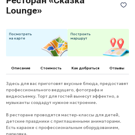
Ресторан «Сказка
Банные комплексы
Спецпроекты
Lounge»
Горнолыжные клубы
Инвестиционный портал
Золотое кольцо России
Федоскинская фабрика
Посмотреть
Построить
на карте
маршрут
Пикник в Подмосковье
Войти
Описание
Cтоимость
Как добраться
Отзывы
Инвесторам
Здесь для вас приготовят вкусные блюда, предоставят
Особо охраняемые
профессионального ведущего, фотографа и
природные территории
видеосъемку. Торт для гостей вынесут эффектно, а
музыканты создадут нужное настроение.
В ресторане проводятся мастер-классы для детей,
детские праздники с приглашенными аниматорами.
Есть караоке с профессиональным оборудованием,
парковка.