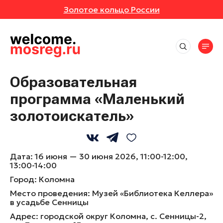
Золотое кольцо России
СОБЫТИЯ
РУТЫ
Места
АВКИ
АННОЕ
Впечатления
Маршруты
Образовательная
Отели
ИВАЛИ
ОТЗЫВЫ
программа «Маленький
Экскурсионные маршруты
События
Рестораны
Спортивные маршруты
золотоискатель»
Активный отдых
ЕРТЫ
МЕСТА
Все события
Истории
Гастротуризм
Культура и искусство
Выставки
Народные художественные промыслы
УРСИИ
РОЙКИ ПРОФИЛЯ
Природа и животные
Новости
Фестивали
Детские маршруты
Дата:
16 июня — 30 июня 2026, 11:00-12:00,
Отдохнуть и выспаться
13:00-14:00
Концерты
ЕР-КЛАССЫ
Музеи
Москва + Подмосковье: два ритма
Рыбалка
идеального путешествия
Город:
Коломна
Экскурсии
Фермы
ТАКЛИ
Гиды
Автомобильные маршруты
Место проведения:
Музей «Библиотека Келлера»
Мастер-классы
в усадьбе Сенницы
Глэмпинги
Спектакли
Туроператоры
Адрес:
городской округ Коломна, с. Сенницы-2,
Парки