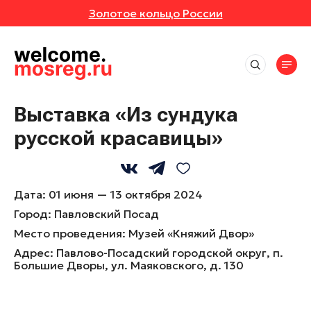
Золотое кольцо России
СОБЫТИЯ
РУТЫ
Места
АВКИ
АННОЕ
Впечатления
Маршруты
Выставка «Из сундука
Отели
ИВАЛИ
ОТЗЫВЫ
русской красавицы»
Экскурсионные маршруты
События
Рестораны
Спортивные маршруты
Активный отдых
ЕРТЫ
МЕСТА
Все события
Истории
Гастротуризм
Культура и искусство
Выставки
Дата:
01 июня — 13 октября 2024
Народные художественные промыслы
УРСИИ
РОЙКИ ПРОФИЛЯ
Природа и животные
Новости
Фестивали
Город:
Павловский Посад
Детские маршруты
Отдохнуть и выспаться
Концерты
ЕР-КЛАССЫ
Место проведения:
Музей «Княжий Двор»
Музеи
Москва + Подмосковье: два ритма
Рыбалка
идеального путешествия
Адрес:
Экскурсии
Павлово-Посадский городской округ, п.
Фермы
Большие Дворы, ул. Маяковского, д. 130
ТАКЛИ
Гиды
Автомобильные маршруты
Мастер-классы
Глэмпинги
Спектакли
Туроператоры
Парки