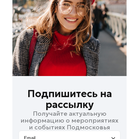
Ленинский округ
Лобня
Лосино-Петровский
Луховицы
Лыткарино
Люберцы
Можайск
Мытищи
Наро-Фоминск
Орехово-Зуево
Подпишитесь на
Павловский Посад
рассылку
Подольск
Получайте актуальную
Пушкино
информацию о мероприятиях
Раменское
и событиях Подмосковья
Реутов
Email