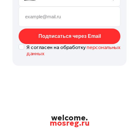
Рошаль
Руза
Сергиев Посад
Серпухов
Подписаться через Email
Солнечногорск
Я согласен на обработку
персональных
Ступино
данных
Талдом
Фрязино
Химки
Черноголовка
Чехов
Шатура
Шаховская
welcome.
mosreg.ru
Электрогорск
Электросталь