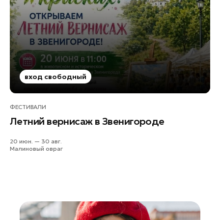
Рошаль
Руза
Сергиев Посад
Серпухов
Солнечногорск
вход свободный
Ступино
Талдом
ФЕСТИВАЛИ
Фрязино
Летний вернисаж в Звенигороде
Химки
Черноголовка
20 июн. — 30 авг.
Малиновый овраг
Чехов
Шатура
Шаховская
Электрогорск
Электросталь