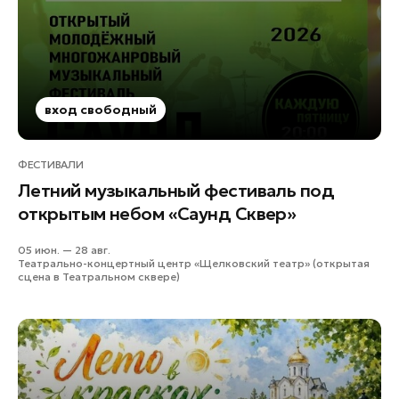
Ленинский округ
Лобня
Лосино-Петровский
Луховицы
вход свободный
Лыткарино
Люберцы
ФЕСТИВАЛИ
Можайск
Летний музыкальный фестиваль под
Мытищи
открытым небом «Саунд Сквер»
Наро-Фоминск
Орехово-Зуево
05 июн. — 28 авг.
Театрально-концертный центр «Щелковский театр» (открытая
Павловский Посад
сцена в Театральном сквере)
Подольск
Пушкино
Раменское
Реутов