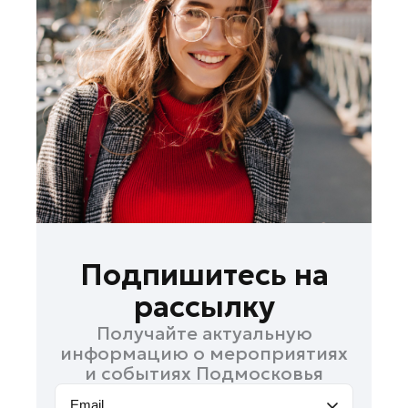
Лосино-Петровский
Луховицы
Лыткарино
Люберцы
Можайск
Мытищи
Наро-Фоминск
Одинцово
Орехово-Зуево
Павловский Посад
Подпишитесь на
Подольск
рассылку
Пушкино
Получайте актуальную
Раменское
информацию о мероприятиях
Реутов
и событиях Подмосковья
Рошаль
Email