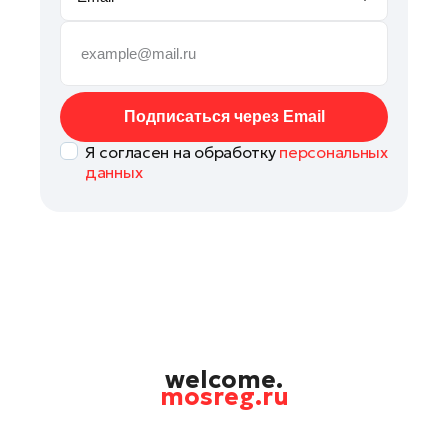
Руза
Сергиев Посад
Серпухов
Солнечногорск
Подписаться через Email
Ступино
Я согласен на обработку
персональных
Талдом
данных
Фрязино
Химки
Черноголовка
Чехов
Шатура
Шаховская
Щелково
welcome.
mosreg.ru
Электрогорск
Электросталь