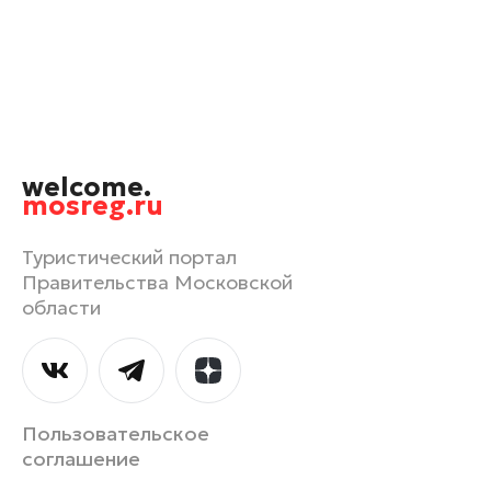
Одинцово
Орехово-Зуево
Павловский Посад
Подольск
Пушкино
welcome.
Раменское
mosreg.ru
Реутов
Рошаль
Туристический портал
Правительства Московской
Руза
области
Сергиев Посад
Серпухов
Солнечногорск
Ступино
Пользовательское
Талдом
соглашение
Фрязино