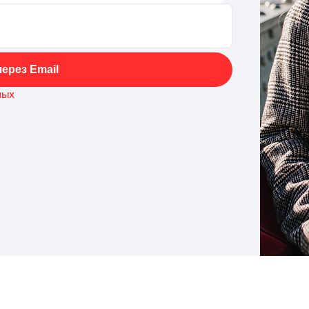
ерез Email
ных