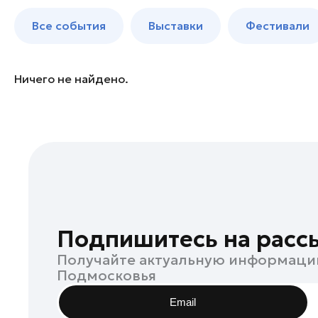
Богородский округ
до 250 к
Все события
Выставки
Фестивали
Богородский округ
Бронницы
Волоколамск
Ничего не найдено.
Воскресенск
Дзержинский
Дмитров
Долгопрудный
Домодедово
Дубна
Егорьевск
Подпишитесь на расс
Жуковский
Получайте актуальную информаци
Зарайск
Подмосковья
Ивантеевка
Email
Истра