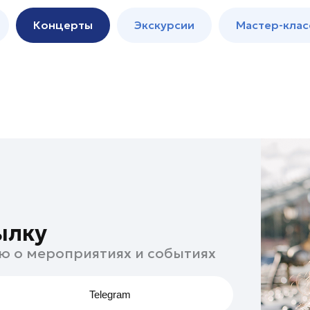
м
Мастер-
Концерты
Экскурсии
Мастер-клас
классы
Спектакли
ылку
ю о мероприятиях и событиях
Telegram