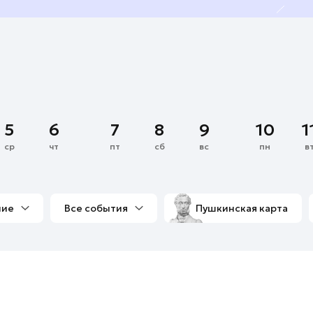
5
6
7
8
9
10
1
ср
чт
пт
сб
вс
пн
в
ние
Все события
Пушкинская карта
со мной
Выставки
Фестивали
Концерты
м
Экскурсии