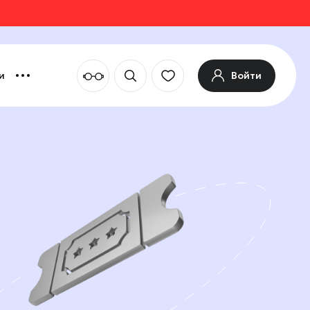
Войти
и