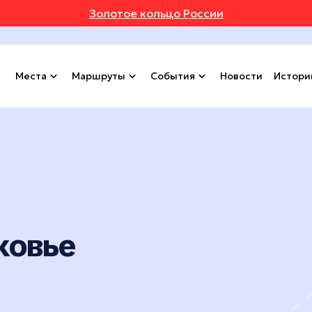
Золотое кольцо России
Места
Маршруты
События
Новости
Истори
ковье