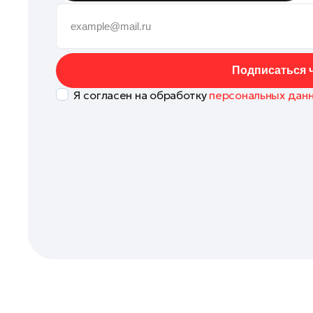
Кашира
Клин
Коломна
Подписаться ч
Королев
Я согласен на обработку
персональных дан
Красноармейск
Красногорск
Ленинский округ
Лобня
Лосино-Петровский
Луховицы
Лыткарино
Люберцы
Можайск
Мытищи
Наро-Фоминск