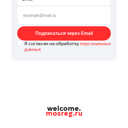
Руза
Сергиев Посад
Серпухов
Солнечногорск
Подписаться через Email
Ступино
Я согласен на обработку
персональных
Талдом
данных
Фрязино
Химки
Черноголовка
Чехов
Шатура
Шаховская
Щелково
welcome.
mosreg.ru
Электрогорск
Электросталь