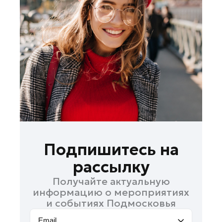
Лосино-Петровский
Луховицы
Лыткарино
Люберцы
Можайск
Мытищи
Наро-Фоминск
Одинцово
Орехово-Зуево
Павловский Посад
Подпишитесь на
Подольск
рассылку
Пушкино
Получайте актуальную
Раменское
информацию о мероприятиях
Реутов
и событиях Подмосковья
Рошаль
Email