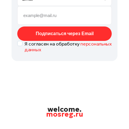
Рошаль
Руза
Сергиев Посад
Серпухов
Подписаться через Email
Солнечногорск
Я согласен на обработку
персональных
Ступино
данных
Талдом
Фрязино
Химки
Черноголовка
Шатура
Шаховская
Щелково
welcome.
mosreg.ru
Электрогорск
Электросталь