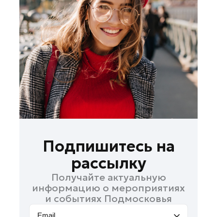
Лобня
Лосино-Петровский
Луховицы
Лыткарино
Люберцы
Можайск
Мытищи
Наро-Фоминск
Одинцово
Орехово-Зуево
Подпишитесь на
Павловский Посад
рассылку
Подольск
Получайте актуальную
Пушкино
информацию о мероприятиях
Раменское
и событиях Подмосковья
Реутов
Email