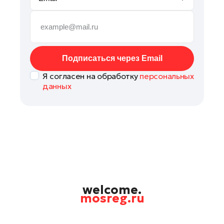
Руза
Сергиев Посад
Серпухов
Солнечногорск
Подписаться через Email
Ступино
Я согласен на обработку
персональных
Талдом
данных
Фрязино
Химки
Черноголовка
Чехов
Шатура
Шаховская
Щелково
welcome.
mosreg.ru
Электрогорск
Электросталь