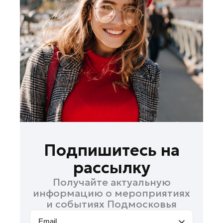
Лосино-Петровский
Луховицы
Лыткарино
Люберцы
Можайск
Мытищи
Наро-Фоминск
Одинцово
Орехово-Зуево
Павловский Посад
Подпишитесь на
Подольск
рассылку
Пушкино
Получайте актуальную
Раменское
информацию о мероприятиях
Реутов
и событиях Подмосковья
Рошаль
Email