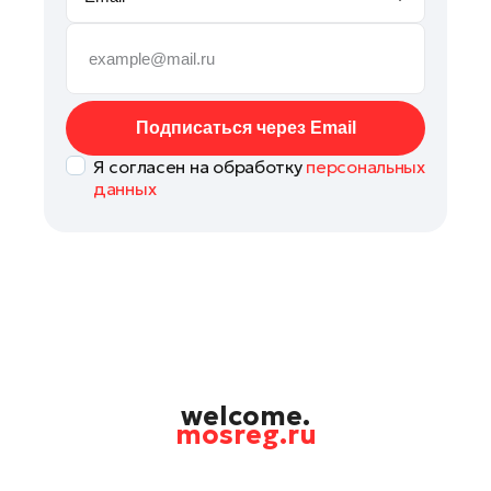
Руза
Сергиев Посад
Серпухов
Солнечногорск
Подписаться через Email
Ступино
Я согласен на обработку
персональных
Талдом
данных
Фрязино
Химки
Черноголовка
Чехов
Шатура
Шаховская
Щелково
welcome.
mosreg.ru
Электрогорск
Электросталь