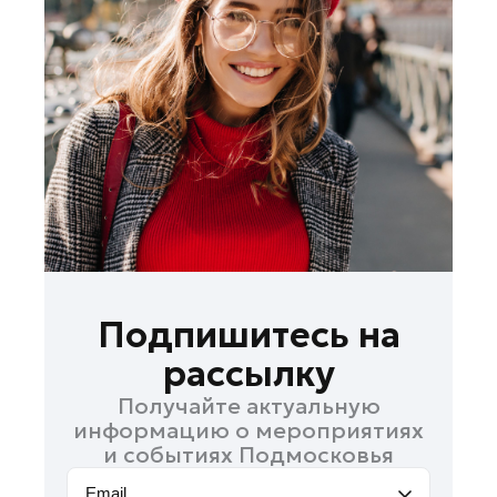
Лосино-Петровский
Луховицы
Лыткарино
Люберцы
Можайск
Мытищи
Наро-Фоминск
Одинцово
Орехово-Зуево
Павловский Посад
Подпишитесь на
Подольск
рассылку
Пушкино
Получайте актуальную
Раменское
информацию о мероприятиях
Реутов
и событиях Подмосковья
Рошаль
Email