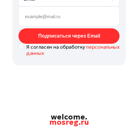
Руза
Сергиев Посад
Серпухов
Солнечногорск
Подписаться через Email
Ступино
Я согласен на обработку
персональных
Талдом
данных
Фрязино
Химки
Черноголовка
Чехов
Шатура
Шаховская
Щелково
welcome.
mosreg.ru
Электрогорск
Электросталь