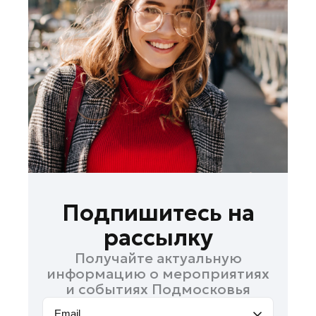
Лосино-Петровский
Луховицы
Лыткарино
Люберцы
Можайск
Мытищи
Наро-Фоминск
Одинцово
Орехово-Зуево
Павловский Посад
Подпишитесь на
Подольск
рассылку
Пушкино
Получайте актуальную
Раменское
информацию о мероприятиях
Реутов
и событиях Подмосковья
Рошаль
Email