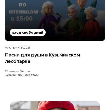
Руза
Сергиев Посад
Серпухов
Солнечногорск
Ступино
вход свободный
Талдом
Фрязино
МАСТЕР-КЛАССЫ
Песни для души в Кузьминском
Химки
лесопарке
Черноголовка
Чехов
12 июн. — 04 сент.
Кузьминский лесопарк
Шатура
Шаховская
Щелково
Электрогорск
Электросталь