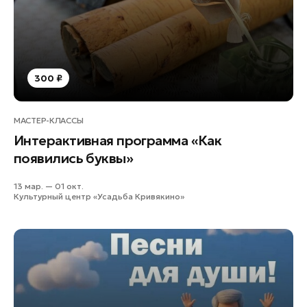
Лосино-Петровский
Луховицы
Лыткарино
Люберцы
300 ₽
Можайск
Мытищи
МАСТЕР-КЛАССЫ
Наро-Фоминск
Интерактивная программа «Как
Одинцово
появились буквы»
Орехово-Зуево
13 мар. — 01 окт.
Павловский Посад
Культурный центр «Усадьба Кривякино»
Подольск
Пушкино
Раменское
Реутов
Рошаль