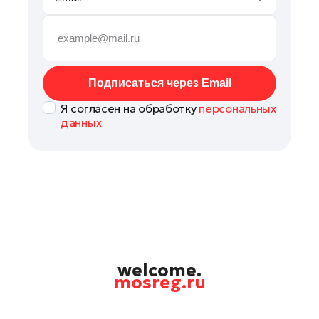
Мытищи
Наро-Фоминск
Орехово-Зуево
Павловский Посад
Подписаться через Email
Подольск
Я согласен на обработку
персональных
Пушкино
данных
Раменское
Рошаль
Талдом
Фрязино
Химки
Черноголовка
Шатура
welcome.
mosreg.ru
Шаховская
Электрогорск