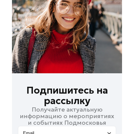
Бронницы
Волоколамск
Дзержинский
Долгопрудный
Дубна
Жуковский
Ивантеевка
Кашира
Королев
Котельники
Подпишитесь на
Красноармейск
рассылку
Красногорск
Получайте актуальную
Лобня
информацию о мероприятиях
Лосино-Петровский
и событиях Подмосковья
Можайск
Email