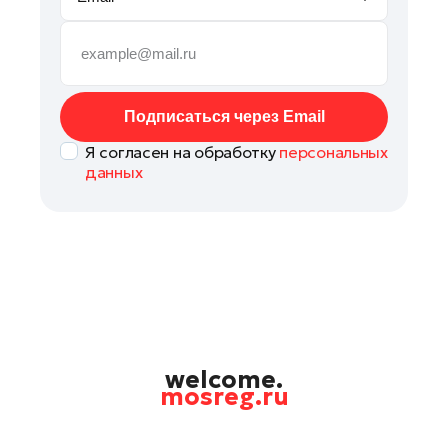
Мытищи
Наро-Фоминск
Павловский Посад
Подольск
Подписаться через Email
Раменское
Я согласен на обработку
персональных
Рошаль
данных
Руза
Солнечногорск
Ступино
Фрязино
Химки
Черноголовка
Шатура
welcome.
mosreg.ru
Шаховская
Электрогорск