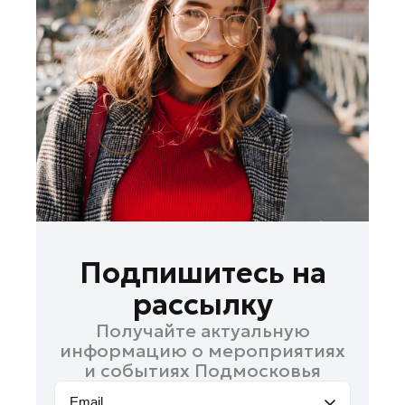
Жуковский
Зарайск
Ивантеевка
Истра
Кашира
Королев
Красноармейск
Красногорск
Ленинский округ
Лобня
Подпишитесь на
Лосино-Петровский
рассылку
Луховицы
Получайте актуальную
Лыткарино
информацию о мероприятиях
Люберцы
и событиях Подмосковья
Можайск
Email